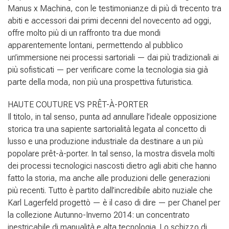
Manus x Machina, con le testimonianze di più di trecento tra
abiti e accessori dai primi decenni del novecento ad oggi,
offre molto più di un raffronto tra due mondi
apparentemente lontani, permettendo al pubblico
un’immersione nei processi sartoriali — dai più tradizionali ai
più sofisticati — per verificare come la tecnologia sia già
parte della moda, non più una prospettiva futuristica.
HAUTE COUTURE VS PRÊT-À-PORTER
Il titolo, in tal senso, punta ad annullare l’ideale opposizione
storica tra una sapiente sartorialità legata al concetto di
lusso e una produzione industriale da destinare a un più
popolare prêt-à-porter. In tal senso, la mostra disvela molti
dei processi tecnologici nascosti dietro agli abiti che hanno
fatto la storia, ma anche alle produzioni delle generazioni
più recenti. Tutto è partito dall’incredibile abito nuziale che
Karl Lagerfeld progettò — è il caso di dire — per Chanel per
la collezione Autunno-Inverno 2014: un concentrato
inestricabile di manualità e alta tecnologia. Lo schizzo di