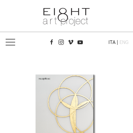
ITA
|
ENG