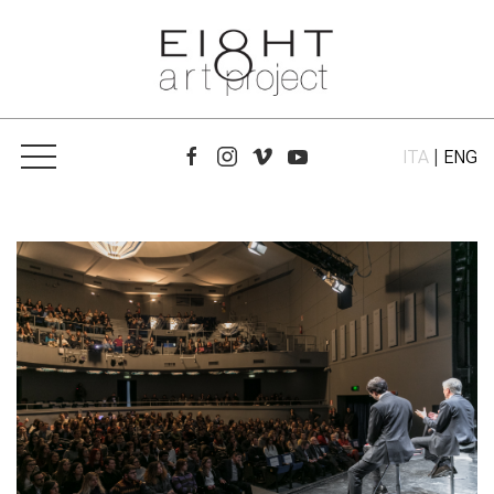
ITA
|
ENG